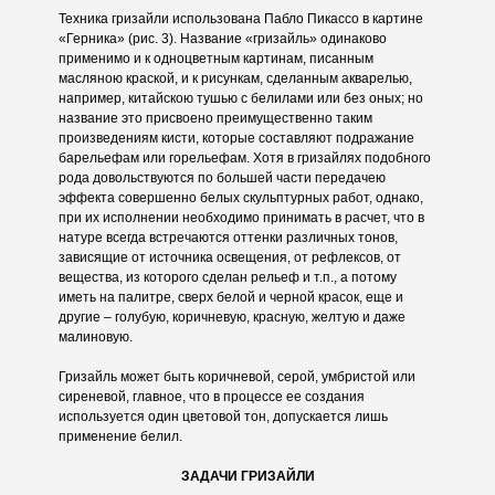
Техника гризайли использована Пабло Пикассо в картине
«Герника» (рис. 3). Название «гризайль» одинаково
применимо и к одноцветным картинам, писанным
масляною краской, и к рисункам, сделанным акварелью,
например, китайскою тушью с белилами или без оных; но
название это присвоено преимущественно таким
произведениям кисти, которые составляют подражание
барельефам или горельефам. Хотя в гризайлях подобного
рода довольствуются по большей части передачею
эффекта совершенно белых скульптурных работ, однако,
при их исполнении необходимо принимать в расчет, что в
натуре всегда встречаются оттенки различных тонов,
зависящие от источника освещения, от рефлексов, от
вещества, из которого сделан рельеф и т.п., а потому
иметь на палитре, сверх белой и черной красок, еще и
другие – голубую, коричневую, красную, желтую и даже
малиновую.
Гризайль может быть коричневой, серой, умбристой или
сиреневой, главное, что в процессе ее создания
используется один цветовой тон, допускается лишь
применение белил.
ЗАДАЧИ ГРИЗАЙЛИ