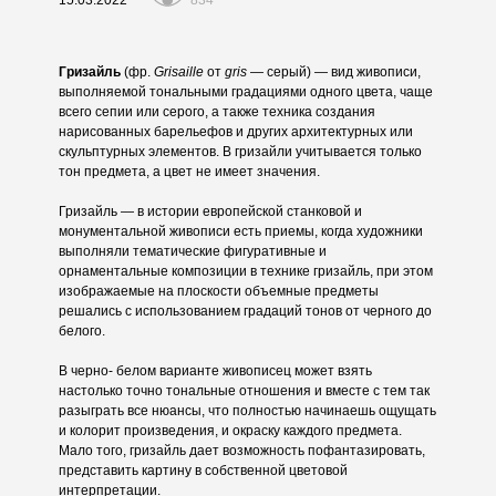
834
Гризайль
(фр.
Grisaille
от
gris
— серый) — вид живописи,
выполняемой тональными градациями одного цвета, чаще
всего сепии или серого, а также техника создания
нарисованных барельефов и других архитектурных или
скульптурных элементов. В гризайли учитывается только
тон предмета, а цвет не имеет значения.
Гризайль — в истории европейской станковой и
монументальной живописи есть приемы, когда художники
выполняли тематические фигуративные и
орнаментальные композиции в технике гризайль, при этом
изображаемые на плоскости объемные предметы
решались с использованием градаций тонов от черного до
белого.
В черно- белом варианте живописец может взять
настолько точно тональные отношения и вместе с тем так
разыграть все нюансы, что полностью начинаешь ощущать
и колорит произведения, и окраску каждого предмета.
Мало того, гризайль дает возможность пофантазировать,
представить картину в собственной цветовой
интерпретации.