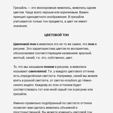
Гризайль — это монохромная живопись, живопись одним
цветом. Чаще всего черным или коричневым. Важен
принцип одноцветного изображения. В гризайли
учитывается только тон предмета, а цвет не имеет
значения.
ЦВЕТОВОЙ ТОН
Цветовой тон
в живописи это не то же самое, что
тон
в
рисунке. Это характеристика цветов по восприятию,
обозначаемая соответствующим названием: красный,
желтый, синий, т.е. это, собственно, цвет.
То, что мы называем
тоном
в рисунке, в живописи
называют
светлотой
. Т.е. у каждого цветового оттенка
есть определённая светлота. Например, синий мы можем
взять в разной светлоте, от светло-голубого до тёмно-
синего индиго. Каждому из этих оттенков будет
соответствовать тот или иной серый тон в рисунке или
гризайли.
Именно правильно подобранный по светлоте оттенок
позволит вам сделать живопись объемной и
пространственной. Вы можете изменить цветовой тон