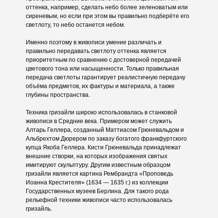
оттенка, например, сделать небо более зеленоватым или
сиреневым, но если при этом вы правильно подберёте его
светлоту, то небо останется небом.
Именно поэтому в живописи умение различать и
правильно передавать светлоту оттенка является
приоритетным по сравнению с достоверной передачей
цветового тона или насыщенности. Только правильная
передача светлоты гарантирует реалистичную передачу
объёма предметов, их фактуры и материала, а также
глубины пространства.
Техника гризайли широко использовалась в станковой
живописи в Средние века. Примером может служить
Алтарь Геллера, созданный Маттиасом Грюневальдом и
Альбрехтом Дюрером по заказу богатого франкфуртского
купца Якоба Геллера. Кисти Грюневальда принадлежат
внешние створки, на которых изображения святых
имитируют скульптуру. Другим известным образцом
гризайли является картина Рембрандта «Проповедь
Иоанна Крестителя» (1634 — 1635 г.) из коллекции
Государственных музеев Берлина. Для такого рода
рельефной техники живописи часто использовалась
гризайль.