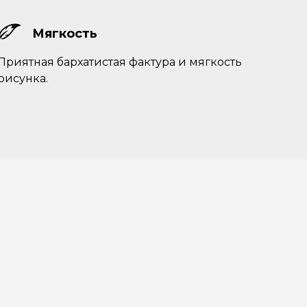
выми узнавать о новых
окодах