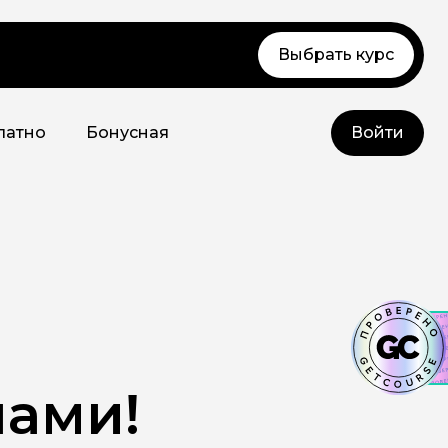
Выбрать курс
латно
Бонусная
Войти
нами!