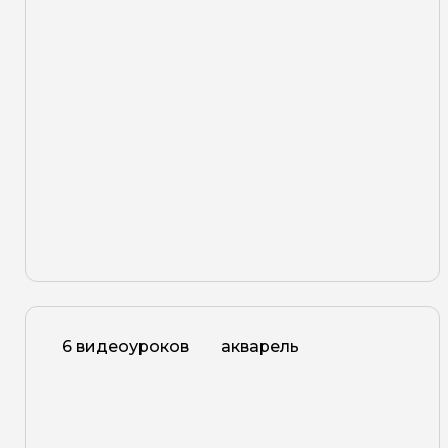
6 видеоуроков
акварель