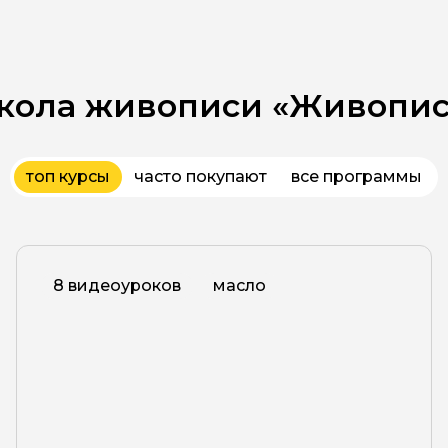
кола живописи «Живопис
топ курсы
часто покупают
все программы
8 видеоуроков
масло