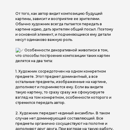
От того, как автор видит композицию будущей
картины, зависит и восприятие ее зрителями.
Обычно художник всегда пытается передать в
картине идею, дать зрителям общий посыл. Поэтому
и основной элемент, и подчиняющиеся ему детали
несут одинаково важную роль.
Особенности декоративной живописи в том,
что способы построения композиции таких картин
делятся на два типа:
1. Художник сосредоточен на одном конкретном
предмете. Этот предмет доминантный, а все
остальные предметы, изображенные на картине,
дополняют и подчиняются ему. Если вы видите
такую картину, то сразу сразу же сфокусируете
взгляд на том конкретном, особенности которого и
стремился передать автор.
2. Художник передает «единый ансамбль». В таком
случае нет доминирующей составляющей. Все
предметы органично сосуществуют на полотне и
дополняют друг друга. При взгляде на такую работу,