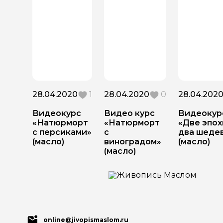
28.04.2020
1
28.04.2020
0
28.04.202
Видеокурс
Видео курс
Видеокур
«Натюрморт
«Натюрморт
«Две эпох
с персиками»
с
два шеде
(масло)
виноградом»
(масло)
(масло)
online@jivopismaslom.ru