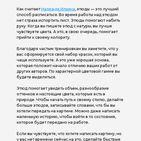
Как считает
Надежда Ильина
, этюды — это лучший
способ расписаться. Во время работы над этюдом
нет страха испортить лист. Этюды помогают набить
руку. Когда вы пишете этюд с натуры, вы лучше
чувствуете цвета. А это, в свою очередь, помогает
прийти к своему колориту.
Благодаря частым тренировкам вы заметите, что у
вас сформируется свой набор красок, который вы
чаще используете. А это уже хорошая основа,
которая положит начало отличию ваших работ от
других авторов. По характерной цветовой гамме вы
будете выделяться.
Этюд помогает увидеть объем, разнообразие
оттенков и настоящие цвета, которые есть в
природе. Чтобы начать путь к своему стилю, делайте
больше этюдов, записывайте словами, что бы вы
хотели передать на картине. Можно даже написать
маленькую историю, чтобы войти в то состояние,
которое будет передано на работе.
Если вы чувствуете, что хотите написать картину, но
у вас нет времени сейчас на это, сделайте быстрые