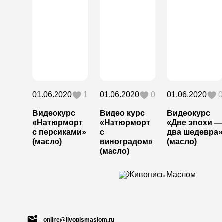
01.06.2020
1
01.06.2020
0
01.06.2020
Видеокурс
Видео курс
Видеокурс
«Натюрморт
«Натюрморт
«Две эпохи —
с персиками»
с
два шедевра
(масло)
виноградом»
(масло)
(масло)
online@jivopismaslom.ru