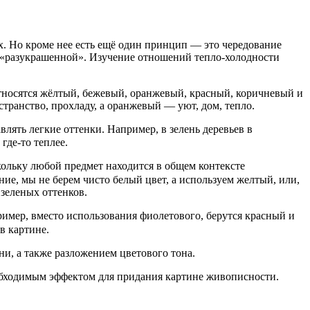
. Но кроме нее есть ещё один принцип — это чередование
ть «разукрашенной». Изучение отношений тепло-холодности
 относятся жёлтый, бежевый, оранжевый, красный, коричневый и
ранство, прохладу, а оранжевый — уют, дом, тепло.
лять легкие оттенки. Например, в зелень деревьев в
где-то теплее.
кольку любой предмет находится в общем контексте
ие, мы не берем чисто белый цвет, а используем желтый, или,
 зеленых оттенков.
мер, вместо использования фиолетового, берутся красный и
в картине.
и, а также разложением цветового тона.
обходимым эффектом для придания картине живописности.