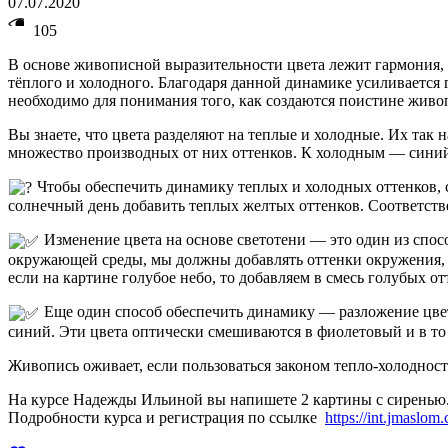
07.07.2020
105
В основе живописной выразительности цвета лежит гармония, 
тёплого и холодного. Благодаря данной динамике усиливается
необходимо для понимания того, как создаются поистине жив
Вы знаете, что цвета разделяют на теплые и холодные. Их так
множество производных от них оттенков. К холодным — синий,
Чтобы обеспечить динамику теплых и холодных оттенков, со
солнечный день добавить теплых желтых оттенков. Соответствен
Изменение цвета на основе светотени — это один из спос
окружающей среды, мы должны добавлять оттенки окружения, ко
если на картине голубое небо, то добавляем в смесь голубых от
Еще один способ обеспечить динамику — разложение цвет
синий. Эти цвета оптически смешиваются в фиолетовый и в то
Живопись оживает, если пользоваться законом тепло-холодност
На курсе Надежды Ильиной вы напишете 2 картины с сиренью
Подробности курса и регистрация по ссылке
https://int.jmaslom