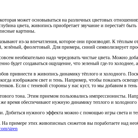
которая может основываться на различных цветовых отношениях
 глубина цвета, живопись приобретает звучание и перестаёт бы
описные картины.
 называют из-за впечатления, которое они производят. К тёплым
 зелёный, фиолетовый. Для примера, синий символизирует прост
всем необязательно надо чередовать чистые цвета. Можно добав
но будет создаваться ощущение, что зеленый где-то холоднее, а 
обов привнести в живопись динамику тёплого и холодного. Пос
гда изображаем свет и тень. Например, чтобы показать освещен
тенков. Если с теневой стороны у нас куст, то мы добавим в тень
ового тона. Этим приемом пользовались импрессионисты. Напри
 же время обеспечивают нужную динамику теплого и холодного 
и. Добиться нужного эффекта можно с помощью игры света и тен
. На примере этих живописных сюжетов вы поработаете над не
.com/siren