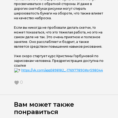
просвечиваться с обратной стороны. И даже в
дорогих скетчбуках рисунки могут стирать
шероховатость бумаги на обороте, что также влияет
на качество наброска.
Если вы никогда не пробовали делать скетчи, то
может показаться, что это тяжелая работа, но это на
самом деле не так. Это очень приятное и полезное
занятие. Оно расслабляет и бодрит, а также
является средством повышения навыков рисования.
Уже скоро стартует курс Кристины Горбуновой по
зарисовкам человека. Предрегистрация доступна по
ссылке
https://vk.com/app5898182_-176977890#s=598044
0
Вам может также
понравиться