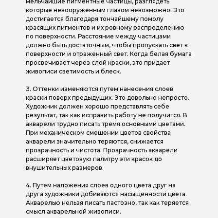
мельчайшие пигментные частицы, разглядеть
которые невооруженным глазом невозможно. Это
достигается благодаря тончайшему помолу
красящих пигментов и их ровному распределению
по поверхности. Расстояние между частицами
должно быть достаточным, чтобы пропускать свет к
поверхности и отраженный свет. Когда белая бумага
просвечивает через слой краски, это придает
живописи светимость и блеск.
3. Оттенки изменяются путем нанесения слоев
краски поверх предыдущих. Это довольно непросто.
Художник должен хорошо представлять себе
результат, так как исправить работу не получится. В
акварели трудно писать тремя основными цветами.
При механическом смешении цветов свойства
акварели значительно теряются, снижается
прозрачность и чистота. Прозрачность акварели
расширяет цветовую палитру эти красок до
внушительных размеров.
4. Путем наложения слоев одного цвета друг на
друга художники добиваются насыщенности цвета.
Акварелью нельзя писать пастозно, так как теряется
смысл акварельной живописи.