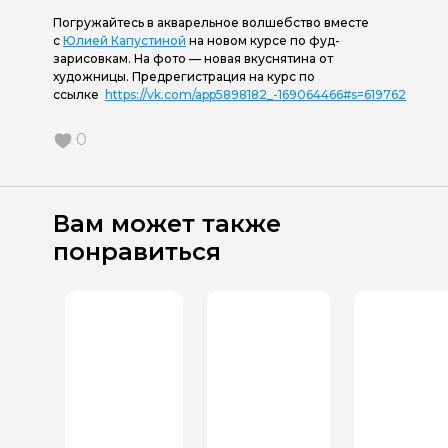
Погружайтесь в акварельное волшебство вместе
с
Юлией Капустиной
на новом курсе по фуд-
зарисовкам. На фото — новая вкуснятина от
художницы. Предрегистрация на курс по
ссылке
https://vk.com/app5898182_-169064466#s=619762
0
Вам может также
понравиться