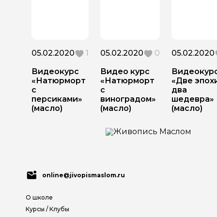
05.02.2020
1
05.02.2020
0
05.02.2020
Видеокурс
Видео курс
Видеокур
«Натюрморт
«Натюрморт
«Две эпох
с
с
два
персиками»
виноградом»
шедевра»
(масло)
(масло)
(масло)
online@jivopismaslom.ru
О школе
Курсы / Клубы