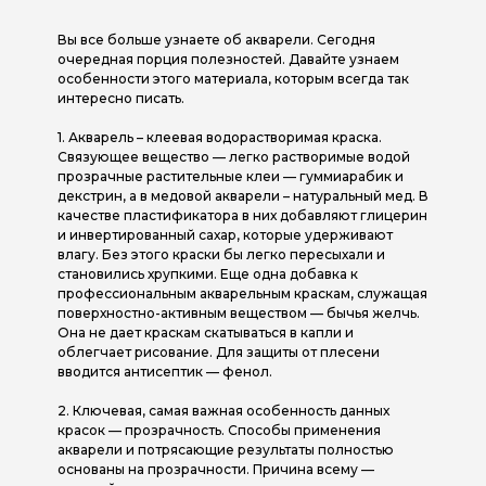
Вы все больше узнаете об акварели. Сегодня
очередная порция полезностей. Давайте узнаем
особенности этого материала, которым всегда так
интересно писать.
1. Акварель – клеевая водорастворимая краска.
Связующее вещество — легко растворимые водой
прозрачные растительные клеи — гуммиарабик и
декстрин, а в медовой акварели – натуральный мед. В
качестве пластификатора в них добавляют глицерин
и инвертированный сахар, которые удерживают
влагу. Без этого краски бы легко пересыхали и
становились хрупкими. Еще одна добавка к
профессиональным акварельным краскам, служащая
поверхностно-активным веществом — бычья желчь.
Она не дает краскам скатываться в капли и
облегчает рисование. Для защиты от плесени
вводится антисептик — фенол.
2. Ключевая, самая важная особенность данных
красок — прозрачность. Способы применения
акварели и потрясающие результаты полностью
основаны на прозрачности. Причина всему —