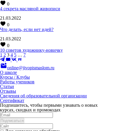
0
4 секрета масляной живописи
21.03.2022
0
Что делать, если нет идей?
21.03.2022
0
10 советов художнику-новичку
1
2
3
4
5
…
7
online@jivopismaslom.ru
О школе
Курсы / Клубы
Работы учеников
Статьи
Отзывы
Сведения об образовательной организации
Сертификат
Подпишитесь, чтобы первыми узнавать о новых
курсах, скидках и промокодах